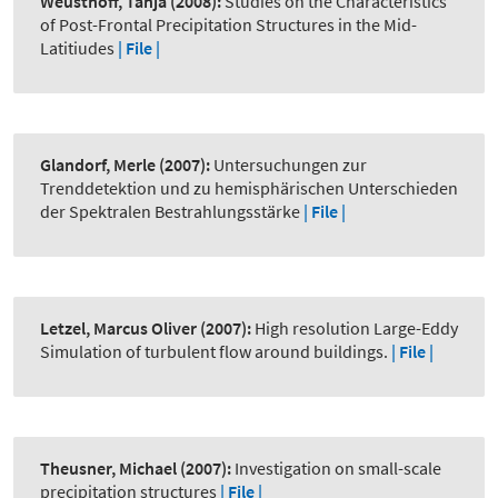
Weusthoff, Tanja
(2008):
Studies on the Characteristics
of Post-Frontal Precipitation Structures in the Mid-
Latitiudes
| File |
Glandorf, Merle
(2007):
Untersuchungen zur
Trenddetektion und zu hemisphärischen Unterschieden
der Spektralen Bestrahlungsstärke
| File |
Letzel, Marcus Oliver
(2007):
High resolution Large-Eddy
Simulation of turbulent flow around buildings.
| File |
Theusner, Michael
(2007):
Investigation on small-scale
precipitation structures
| File |