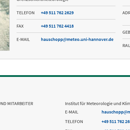
TELEFON
+49 511 762 2629
AD
FAX
+49 511 762 4418
GE
E-MAIL
hauschopp
meteo.uni-hannover.de
RA
UND MITARBEITER
Institut für Meteorologie und Kli
E-MAIL
hauschopp
m
TELEFON
+49 511 762 2