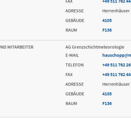
FAX
+49 511 762 4
ADRESSE
Herrenhäuser 
GEBÄUDE
4105
RAUM
F136
UND MITARBEITER
AG Grenzschichtmeteorologie
E-MAIL
hauschopp
m
TELEFON
+49 511 762 2
FAX
+49 511 762 4
ADRESSE
Herrenhäuser 
GEBÄUDE
4105
RAUM
F136