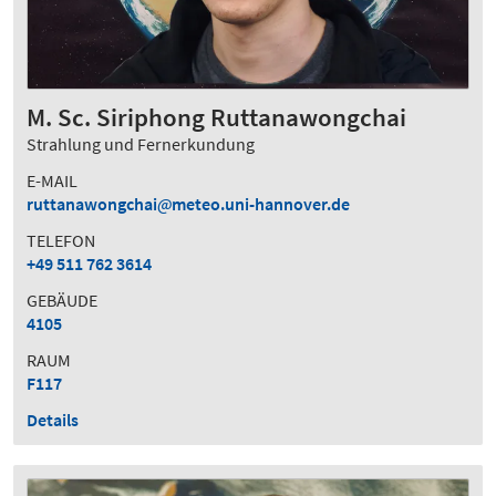
M. Sc. Siriphong Ruttanawongchai
Strahlung und Fernerkundung
E-MAIL
ruttanawongchai
meteo.uni-hannover.de
TELEFON
+49 511 762 3614
GEBÄUDE
4105
RAUM
F117
Details