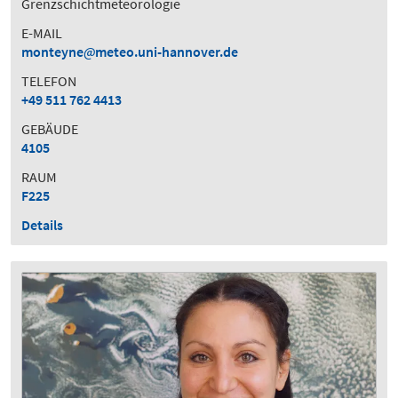
Grenzschichtmeteorologie
E-MAIL
monteyne
meteo.uni-hannover.de
TELEFON
+49 511 762 4413
GEBÄUDE
4105
RAUM
F225
Details