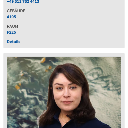
+49 511 762 4413
GEBÄUDE
4105
RAUM
F225
Details