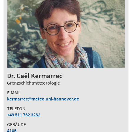
Dr. Gaël Kermarrec
Grenzschichtmeteorologie
E-MAIL
kermarrec
meteo.uni-hannover.de
TELEFON
+49 511 762 3232
GEBÄUDE
4105