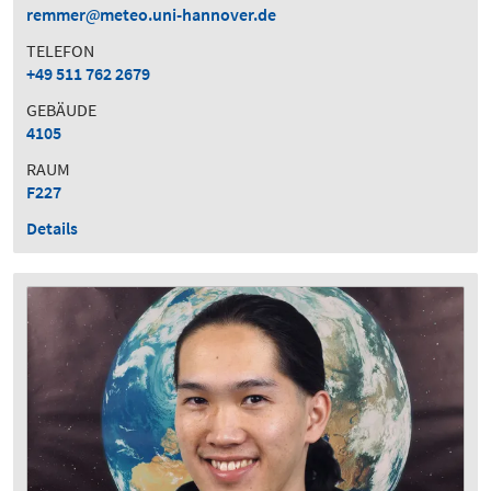
remmer
meteo.uni-hannover.de
TELEFON
+49 511 762 2679
GEBÄUDE
4105
RAUM
F227
Details