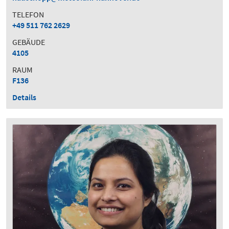
TELEFON
+49 511 762 2629
GEBÄUDE
4105
RAUM
F136
Details