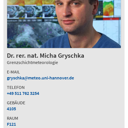
Dr. rer. nat. Micha Gryschka
Grenzschichtmeteorologie
E-MAIL
gryschka
meteo.uni-hannover.de
TELEFON
+49 511 762 3254
GEBÄUDE
4105
RAUM
F121