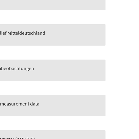
ief Mitteldeutschland
rabeobachtungen
on measurement data