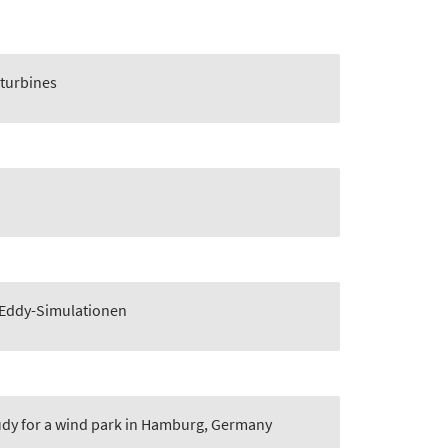
 turbines
-Eddy-Simulationen
study for a wind park in Hamburg, Germany