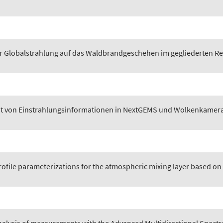
er Globalstrahlung auf das Waldbrandgeschehen im gegliederten Rel
tät von Einstrahlungsinformationen in NextGEMS und Wolkenkame
profile parameterizations for the atmospheric mixing layer based 