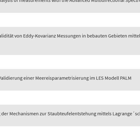
alysis of measurements with the Advanced Multidirectional Spect
lidität von Eddy-Kovarianz Messungen in bebauten Gebieten mittels
alidierung einer Meereisparametrisierung im LES Modell PALM
der Mechanismen zur Staubteufelentstehung mittels Lagrange´sche