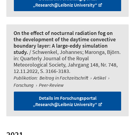
„Research@Leibniz University“
On the effect of nocturnal radiation fog on
the development of the daytime convective
boundary layer: A large-eddy simulation
study.
/ Schwenkel, Johannes
; Maronga, Björn
.
in:
Quarterly Journal of the Royal
Meteorological Society
, Jahrgang 148, Nr. 748,
12.11.2022, S. 3166-3183.
Publikation
:
Beitrag in Fachzeitschrift
›
Artikel
›
Forschung
›
Peer-Review
Details im Forschungsportal
„Research@Leibniz University“
2021