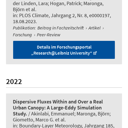
der Linden, Lara; Hogan, Patrick
; Maronga,
Björn
et al.
in:
PLOS Climate
, Jahrgang 2, Nr. 8, e0000197,
18.08.2023.
Publikation
:
Beitrag in Fachzeitschrift
›
Artikel
›
Forschung
›
Peer-Review
Details im Forschungsportal
„Research@Leibniz University“
2022
Dispersive Fluxes Within and Over a Real
Urban Canopy: A Large-Eddy Simulation
Study.
/ Akinlabi, Emmanuel
; Maronga, Björn
;
Giometto, Marco G. et al.
in:
Boundary-Layer Meteorology
, Jahrgang 185,