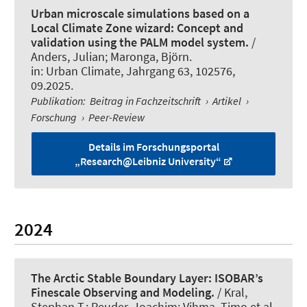
Urban microscale simulations based on a
Local Climate Zone wizard: Concept and
validation using the PALM model system.
/
Anders, Julian
; Maronga, Björn
.
in:
Urban Climate
, Jahrgang 63, 102576,
09.2025.
Publikation
:
Beitrag in Fachzeitschrift
›
Artikel
›
Forschung
›
Peer-Review
Details im Forschungsportal
„Research@Leibniz University“
2024
The Arctic Stable Boundary Layer: ISOBAR’s
Finescale Observing and Modeling.
/ Kral,
Stephan T.; Reuder, Joachim; Vihma, Timo et al.