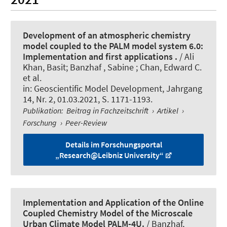
Development of an atmospheric chemistry
model coupled to the PALM model system 6.0:
Implementation and first applications .
/ Ali
Khan, Basit; Banzhaf , Sabine ; Chan, Edward C.
et al.
in:
Geoscientific Model Development
, Jahrgang
14, Nr. 2, 01.03.2021, S. 1171-1193.
Publikation
:
Beitrag in Fachzeitschrift
›
Artikel
›
Forschung
›
Peer-Review
Details im Forschungsportal
„Research@Leibniz University“
Implementation and Application of the Online
Coupled Chemistry Model of the Microscale
Urban Climate Model PALM-4U.
/ Banzhaf,