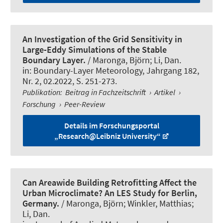
An Investigation of the Grid Sensitivity in
Large-Eddy Simulations of the Stable
Boundary Layer.
/
Maronga, Björn
; Li, Dan.
in:
Boundary-Layer Meteorology
, Jahrgang 182,
Nr. 2, 02.2022, S. 251-273.
Publikation
:
Beitrag in Fachzeitschrift
›
Artikel
›
Forschung
›
Peer-Review
Details im Forschungsportal
„Research@Leibniz University“
Can Areawide Building Retrofitting Affect the
Urban Microclimate? An LES Study for Berlin,
Germany.
/
Maronga, Björn
; Winkler, Matthias;
Li, Dan.