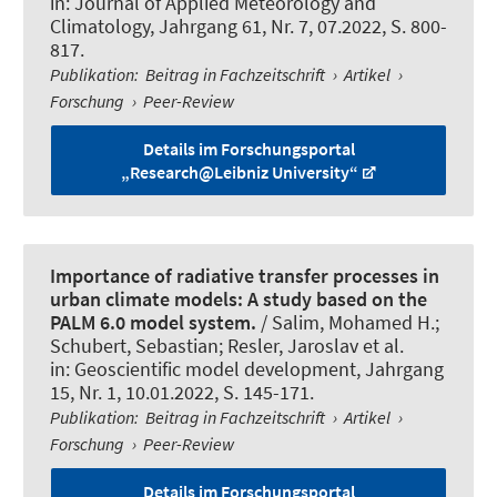
in:
Journal of Applied Meteorology and
Climatology
, Jahrgang 61, Nr. 7, 07.2022, S. 800-
817.
Publikation
:
Beitrag in Fachzeitschrift
›
Artikel
›
Forschung
›
Peer-Review
Details im Forschungsportal
„Research@Leibniz University“
Importance of radiative transfer processes in
urban climate models: A study based on the
PALM 6.0 model system.
/ Salim, Mohamed H.;
Schubert, Sebastian; Resler, Jaroslav et al.
in:
Geoscientific model development
, Jahrgang
15, Nr. 1, 10.01.2022, S. 145-171.
Publikation
:
Beitrag in Fachzeitschrift
›
Artikel
›
Forschung
›
Peer-Review
Details im Forschungsportal