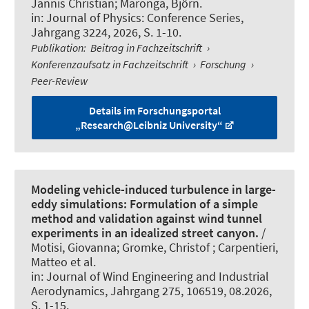
Jannis Christian
; Maronga, Björn
.
in:
Journal of Physics: Conference Series
,
Jahrgang 3224, 2026, S. 1-10.
Publikation
:
Beitrag in Fachzeitschrift
›
Konferenzaufsatz in Fachzeitschrift
›
Forschung
›
Peer-Review
Details im Forschungsportal
„Research@Leibniz University“
Modeling vehicle-induced turbulence in large-
eddy simulations: Formulation of a simple
method and validation against wind tunnel
experiments in an idealized street canyon.
/
Motisi, Giovanna; Gromke, Christof ; Carpentieri,
Matteo et al.
in:
Journal of Wind Engineering and Industrial
Aerodynamics
, Jahrgang 275, 106519, 08.2026,
S. 1-15.