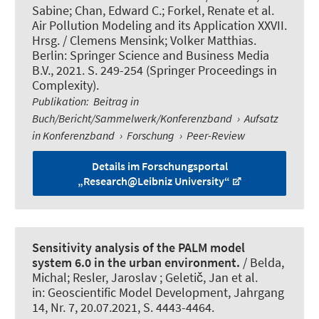
Sabine; Chan, Edward C.; Forkel, Renate et al.
Air Pollution Modeling and its Application XXVII.
Hrsg. / Clemens Mensink; Volker Matthias.
Berlin: Springer Science and Business Media
B.V., 2021. S. 249-254 (Springer Proceedings in
Complexity).
Publikation
:
Beitrag in
Buch/Bericht/Sammelwerk/Konferenzband
›
Aufsatz
in Konferenzband
›
Forschung
›
Peer-Review
Details im Forschungsportal
„Research@Leibniz University“
Sensitivity analysis of the PALM model
system 6.0 in the urban environment.
/ Belda,
Michal; Resler, Jaroslav ; Geletič, Jan et al.
in:
Geoscientific Model Development
, Jahrgang
14, Nr. 7, 20.07.2021, S. 4443-4464.